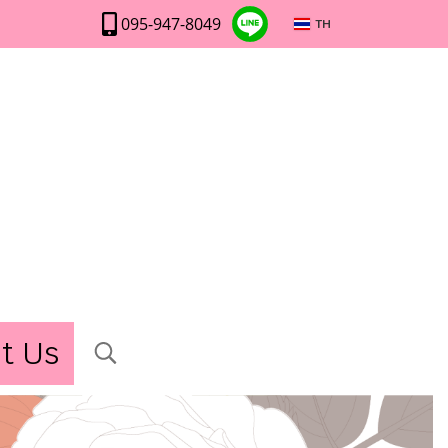
095-947-8049
TH
t Us