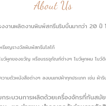
About Us
โรงงานผลิตงานพิมพ์สกรีนริบบิ้นมากว่า
20 ปี
รียญรางวัลพิมพ์สกรีนโลโก้
 โบว์ผูกของขวัญ หรือบรรจุภัณฑ์ต่างๆ โบว์ผูกผม โบว์ต
อความตัวหนังสือต่างๆ ลงบนเทปผ้าทุกประเภท เช่น ผ้าริ
กระบวนการผลิตด้วยเครื่องจักรที่ทันสมัย