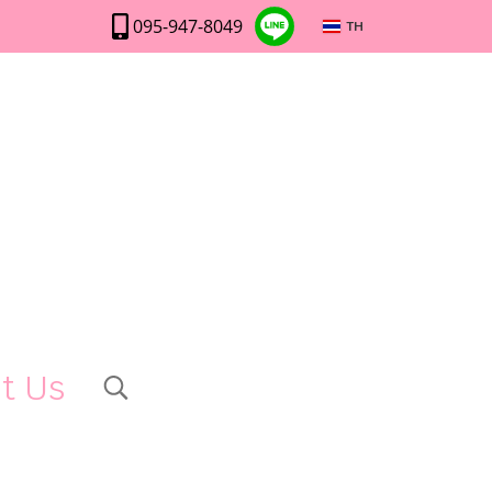
095-947-8049
TH
t Us