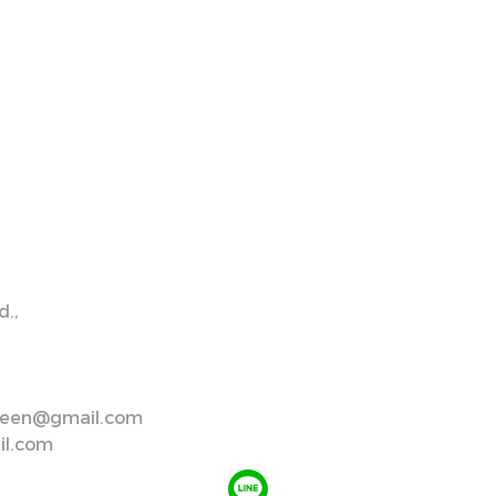
.,
creen@gmail.com
il.com