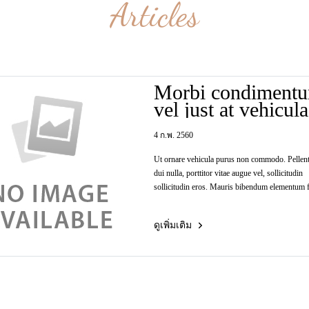
Articles
Morbi condiment
vel just at vehicula
Aenean congue.
4 ก.พ. 2560
Ut ornare vehicula purus non commodo. Pellen
dui nulla, porttitor vitae augue vel, sollicitudin
sollicitudin eros. Mauris bibendum elementum f
ดูเพิ่มเติม