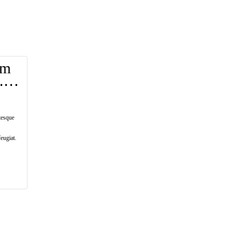
um
.
tesque
eugiat.