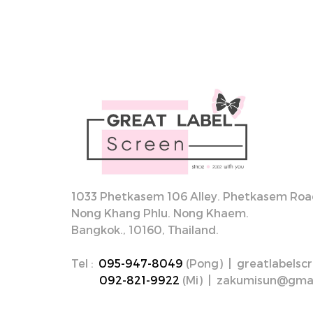
1033 Phetkasem 106 Alley. Phetkasem Road
Nong Khang Phlu. Nong Khaem.
Bangkok., 10160, Thailand.
Tel :
095-947-8049
(Pong) | greatlabels
092-821-9922
(Mi) | zakumisun@gma