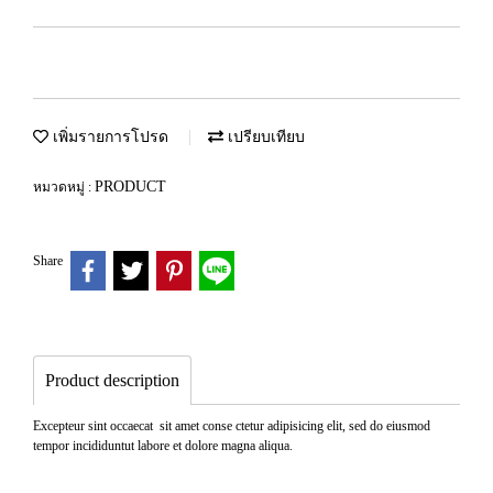
เพิ่มรายการโปรด
เปรียบเทียบ
PRODUCT
หมวดหมู่ :
Share
Product description
Excepteur sint occaecat sit amet conse ctetur adipisicing elit, sed do eiusmod
tempor incididuntut labore et dolore magna aliqua.