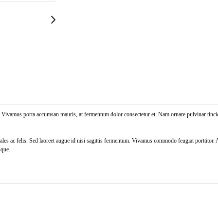
 elit. Vivamus porta accumsan mauris, at fermentum dolor consectetur et. Nam ornare pulvinar tinc
 sodales ac felis. Sed laoreet augue id nisi sagittis fermentum. Vivamus commodo feugiat porttito
sque.