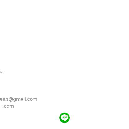
.,
creen@gmail.com
il.com