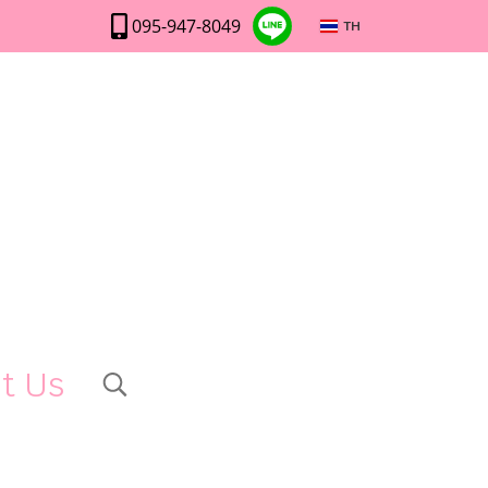
095-947-8049
TH
t Us