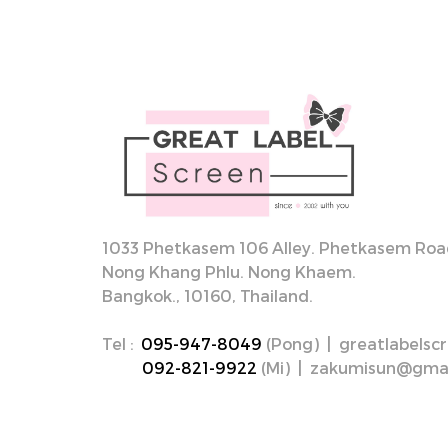
1033 Phetkasem 106 Alley. Phetkasem Road
Nong Khang Phlu. Nong Khaem.
Bangkok., 10160, Thailand.
Tel :
095-947-8049
(Pong) | greatlabels
092-821-9922
(Mi) | zakumisun@gma